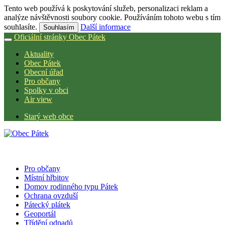
Tento web používá k poskytování služeb, personalizaci reklam a
analýze návštěvnosti soubory cookie. Používáním tohoto webu s tím
souhlasíte.
Další informace
Souhlasím
Oficiální stránky Obec Pátek
Aktuality
Obec Pátek
Obecní úřad
Pro občany
Spolky v obci
Air view
Starý web obce
Pro občany
Místní hřbitov
Domov rodinného typu Pátek
Ochrana ovzduší
Pátecký plátek
Geoportál
Třídění odpadů