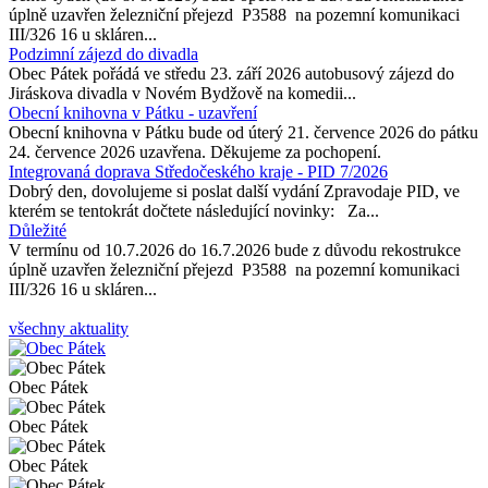
úplně uzavřen železniční přejezd P3588 na pozemní komunikaci
III/326 16 u skláren...
Podzimní zájezd do divadla
Obec Pátek pořádá ve středu 23. září 2026 autobusový zájezd do
Jiráskova divadla v Novém Bydžově na komedii...
Obecní knihovna v Pátku - uzavření
Obecní knihovna v Pátku bude od úterý 21. července 2026 do pátku
24. července 2026 uzavřena. Děkujeme za pochopení.
Integrovaná doprava Středočeského kraje - PID 7/2026
Dobrý den, dovolujeme si poslat další vydání Zpravodaje PID, ve
kterém se tentokrát dočtete následující novinky: Za...
Důležité
V termínu od 10.7.2026 do 16.7.2026 bude z důvodu rekostrukce
úplně uzavřen železniční přejezd P3588 na pozemní komunikaci
III/326 16 u skláren...
všechny aktuality
Obec Pátek
Obec Pátek
Obec Pátek