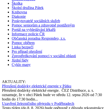
Školka
Školní družina Pátek
Knihovna
Diakonie
Poskytovatelé sociálních služeb
Pomoc seniorům a zdravotně postiženým
Portál na vyhledávání lékařů
Informace policie ČR
Občanská poradna Respondeo, z.s.
Pomoc obětem
Linka bezpečí
Pro případ ohrožení
Zprostředkování pomoci v sociální oblasti
Jízdní řády
Cyklo mapy
AKTUALITY:
Přerušení dodávky elektrické energie v Pátku
Přerušení dodávky elektrické energie. ČEZ Distribuce, a. s.
oznamuje, že v obci Pátek bude ve středu 12. srpna 2026 od 7:30
hodin do 17:30 hodin...
Uzavření železničního přejezdu v Poděbradech
Tento týden (do 8. 8. 2026) bude opětovně z důvodu rekonstrukce