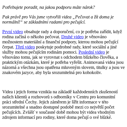
Potřebujete poradit, na jakou podporu máte nárok?
Pak právě pro Vás jsme vytvořili videa „Pečovat a žít doma je
normální!“ se základními radami pro pečující.
První video
obsahuje rady a doporučení, co je potřeba zařídit, když
rodina začíná o někoho pečovat.
Druhé video
je věnováno
možnostem materiální a finanční podpory, kterou mohou pečující
čerpat.
Třetí video
poskytuje podrobné rady, které sociální a jiné
služby mohou pečujícím rodinám pomoci.
Poslední video
je
věnováno tomu, jak se vyrovnat s odchodem blízkého člověka, a
praktickým otázkám, které je potřeba vyřešit. Animovaná videa jsou
názorná a všechna jsou opatřena mluveným slovem, titulky a jsou ve
znakovém jazyce, aby byla srozumitelná pro kohokoliv.
Videa i jejich forma vznikla na základě každodenních zkušeností
našich klientů a rozhovorů s odborníky v Centru pro komunitní
práci střední Čechy. Jejich záměrem je šířit informace v této
srozumitelné a snadno dostupné podobě mezi co největší počet
pečujících. Zvlášť v současné době mohou být videa vhodným
zdrojem informací pro rodiny, které doma pečují o své blízké.