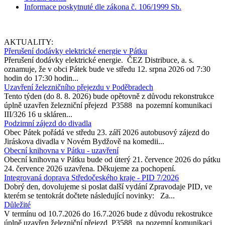
Informace poskytnuté dle zákona č. 106/1999 Sb.
AKTUALITY:
Přerušení dodávky elektrické energie v Pátku
Přerušení dodávky elektrické energie. ČEZ Distribuce, a. s.
oznamuje, že v obci Pátek bude ve středu 12. srpna 2026 od 7:30
hodin do 17:30 hodin...
Uzavření železničního přejezdu v Poděbradech
Tento týden (do 8. 8. 2026) bude opětovně z důvodu rekonstrukce
úplně uzavřen železniční přejezd P3588 na pozemní komunikaci
III/326 16 u skláren...
Podzimní zájezd do divadla
Obec Pátek pořádá ve středu 23. září 2026 autobusový zájezd do
Jiráskova divadla v Novém Bydžově na komedii...
Obecní knihovna v Pátku - uzavření
Obecní knihovna v Pátku bude od úterý 21. července 2026 do pátku
24. července 2026 uzavřena. Děkujeme za pochopení.
Integrovaná doprava Středočeského kraje - PID 7/2026
Dobrý den, dovolujeme si poslat další vydání Zpravodaje PID, ve
kterém se tentokrát dočtete následující novinky: Za...
Důležité
V termínu od 10.7.2026 do 16.7.2026 bude z důvodu rekostrukce
úplně uzavřen železniční přejezd P3588 na pozemní komunikaci