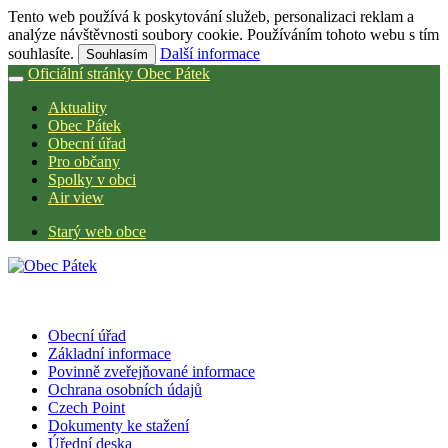
Tento web používá k poskytování služeb, personalizaci reklam a
analýze návštěvnosti soubory cookie. Používáním tohoto webu s tím
souhlasíte.
Další informace
Souhlasím
Oficiální stránky Obec Pátek
Aktuality
Obec Pátek
Obecní úřad
Pro občany
Spolky v obci
Air view
Starý web obce
Obecní úřad
Základní informace
Povinně zveřejňované informace
Ochrana osobních údajů
Czech Point
Dokumenty ke stažení
Úřední deska