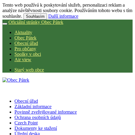
Tento web používá k poskytování služeb, personalizaci reklam a
analýze návštěvnosti soubory cookie. Používáním tohoto webu s tím
souhlasíte.
Další informace
Souhlasím
Oficiální stránky Obec Pátek
Aktuality
Obec Pátek
Obecní úřad
Pro občany
Spolky v obci
Air view
Starý web obce
Obecní úřad
Základní informace
Povinně zveřejňované informace
Ochrana osobních údajů
Czech Point
Dokumenty ke stažení
Úřední deska