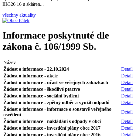
III/326 16 u skláren...
všechny aktuality
Informace poskytnuté dle
zákona č. 106/1999 Sb.
Název
Žádost o informace - 22.10.2024
Detail
Žádost o informace - akcie
Detail
Žádost o informace - účast ve veřejných zakázkách
Detail
Žádost o informace - škodlivé ptactvo
Detail
Žádost o informace - sociální bydlení
Detail
Žádost o informace - zpětný odběr a využití odpadů
Detail
Žádost o informace - informace o soustavě veřejného
Detail
osvětlení
Žádost o informace - nakládání s odpady v obci
Detail
Žádost o informace - investiční plány obce 2017
Detail
Žádost o informace - investiční plány obce 2016
Detail