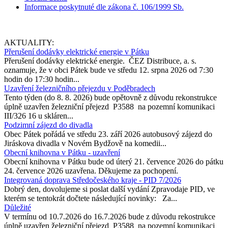
Informace poskytnuté dle zákona č. 106/1999 Sb.
AKTUALITY:
Přerušení dodávky elektrické energie v Pátku
Přerušení dodávky elektrické energie. ČEZ Distribuce, a. s.
oznamuje, že v obci Pátek bude ve středu 12. srpna 2026 od 7:30
hodin do 17:30 hodin...
Uzavření železničního přejezdu v Poděbradech
Tento týden (do 8. 8. 2026) bude opětovně z důvodu rekonstrukce
úplně uzavřen železniční přejezd P3588 na pozemní komunikaci
III/326 16 u skláren...
Podzimní zájezd do divadla
Obec Pátek pořádá ve středu 23. září 2026 autobusový zájezd do
Jiráskova divadla v Novém Bydžově na komedii...
Obecní knihovna v Pátku - uzavření
Obecní knihovna v Pátku bude od úterý 21. července 2026 do pátku
24. července 2026 uzavřena. Děkujeme za pochopení.
Integrovaná doprava Středočeského kraje - PID 7/2026
Dobrý den, dovolujeme si poslat další vydání Zpravodaje PID, ve
kterém se tentokrát dočtete následující novinky: Za...
Důležité
V termínu od 10.7.2026 do 16.7.2026 bude z důvodu rekostrukce
úplně uzavřen železniční přejezd P3588 na pozemní komunikaci