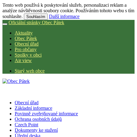
Tento web používá k poskytování služeb, personalizaci reklam a
analýze návštěvnosti soubory cookie. Používáním tohoto webu s tím
souhlasíte.
Další informace
Souhlasím
Oficiální stránky Obec Pátek
Aktuality
Obec Pátek
Obecní úřad
Pro občany
Spolky v obci
Air view
Starý web obce
Obecní úřad
Základní informace
Povinně zveřejňované informace
Ochrana osobních údajů
Czech Point
Dokumenty ke stažení
Úřední deska