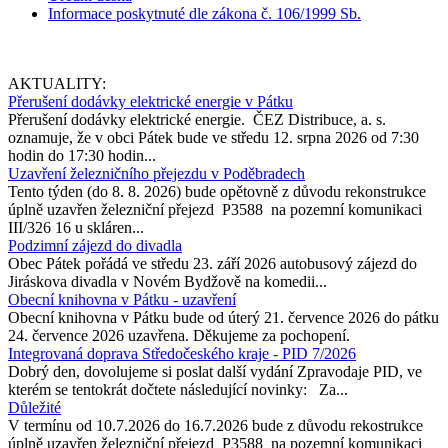
Informace poskytnuté dle zákona č. 106/1999 Sb.
AKTUALITY:
Přerušení dodávky elektrické energie v Pátku
Přerušení dodávky elektrické energie. ČEZ Distribuce, a. s.
oznamuje, že v obci Pátek bude ve středu 12. srpna 2026 od 7:30
hodin do 17:30 hodin...
Uzavření železničního přejezdu v Poděbradech
Tento týden (do 8. 8. 2026) bude opětovně z důvodu rekonstrukce
úplně uzavřen železniční přejezd P3588 na pozemní komunikaci
III/326 16 u skláren...
Podzimní zájezd do divadla
Obec Pátek pořádá ve středu 23. září 2026 autobusový zájezd do
Jiráskova divadla v Novém Bydžově na komedii...
Obecní knihovna v Pátku - uzavření
Obecní knihovna v Pátku bude od úterý 21. července 2026 do pátku
24. července 2026 uzavřena. Děkujeme za pochopení.
Integrovaná doprava Středočeského kraje - PID 7/2026
Dobrý den, dovolujeme si poslat další vydání Zpravodaje PID, ve
kterém se tentokrát dočtete následující novinky: Za...
Důležité
V termínu od 10.7.2026 do 16.7.2026 bude z důvodu rekostrukce
úplně uzavřen železniční přejezd P3588 na pozemní komunikaci