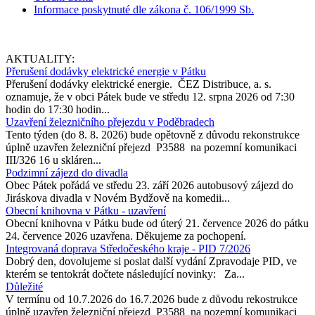
Informace poskytnuté dle zákona č. 106/1999 Sb.
AKTUALITY:
Přerušení dodávky elektrické energie v Pátku
Přerušení dodávky elektrické energie. ČEZ Distribuce, a. s.
oznamuje, že v obci Pátek bude ve středu 12. srpna 2026 od 7:30
hodin do 17:30 hodin...
Uzavření železničního přejezdu v Poděbradech
Tento týden (do 8. 8. 2026) bude opětovně z důvodu rekonstrukce
úplně uzavřen železniční přejezd P3588 na pozemní komunikaci
III/326 16 u skláren...
Podzimní zájezd do divadla
Obec Pátek pořádá ve středu 23. září 2026 autobusový zájezd do
Jiráskova divadla v Novém Bydžově na komedii...
Obecní knihovna v Pátku - uzavření
Obecní knihovna v Pátku bude od úterý 21. července 2026 do pátku
24. července 2026 uzavřena. Děkujeme za pochopení.
Integrovaná doprava Středočeského kraje - PID 7/2026
Dobrý den, dovolujeme si poslat další vydání Zpravodaje PID, ve
kterém se tentokrát dočtete následující novinky: Za...
Důležité
V termínu od 10.7.2026 do 16.7.2026 bude z důvodu rekostrukce
úplně uzavřen železniční přejezd P3588 na pozemní komunikaci