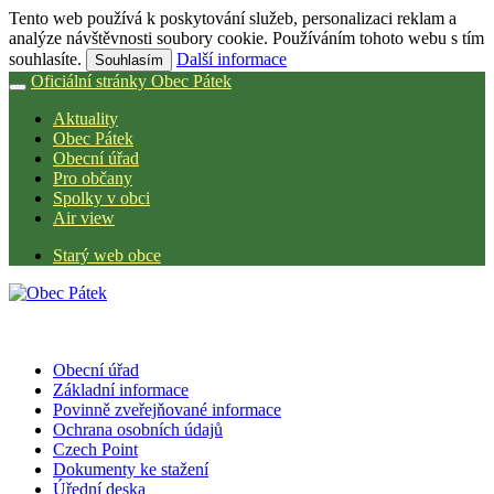
Tento web používá k poskytování služeb, personalizaci reklam a
analýze návštěvnosti soubory cookie. Používáním tohoto webu s tím
souhlasíte.
Další informace
Souhlasím
Oficiální stránky Obec Pátek
Aktuality
Obec Pátek
Obecní úřad
Pro občany
Spolky v obci
Air view
Starý web obce
Obecní úřad
Základní informace
Povinně zveřejňované informace
Ochrana osobních údajů
Czech Point
Dokumenty ke stažení
Úřední deska