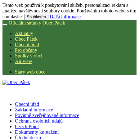
Tento web používá k poskytování služeb, personalizaci reklam a
analýze návštěvnosti soubory cookie. Používáním tohoto webu s tím
souhlasíte.
Další informace
Souhlasím
Oficiální stránky Obec Pátek
Aktuality
Obec Pátek
Obecní úřad
Pro občany
Spolky v obci
Air view
Starý web obce
Obecní úřad
Základní informace
Povinně zveřejňované informace
Ochrana osobních údajů
Czech Point
Dokumenty ke stažení
Úřední deska