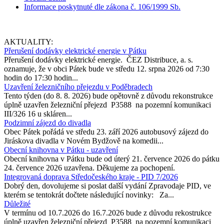
Informace poskytnuté dle zákona č. 106/1999 Sb.
AKTUALITY:
Přerušení dodávky elektrické energie v Pátku
Přerušení dodávky elektrické energie. ČEZ Distribuce, a. s.
oznamuje, že v obci Pátek bude ve středu 12. srpna 2026 od 7:30
hodin do 17:30 hodin...
Uzavření železničního přejezdu v Poděbradech
Tento týden (do 8. 8. 2026) bude opětovně z důvodu rekonstrukce
úplně uzavřen železniční přejezd P3588 na pozemní komunikaci
III/326 16 u skláren...
Podzimní zájezd do divadla
Obec Pátek pořádá ve středu 23. září 2026 autobusový zájezd do
Jiráskova divadla v Novém Bydžově na komedii...
Obecní knihovna v Pátku - uzavření
Obecní knihovna v Pátku bude od úterý 21. července 2026 do pátku
24. července 2026 uzavřena. Děkujeme za pochopení.
Integrovaná doprava Středočeského kraje - PID 7/2026
Dobrý den, dovolujeme si poslat další vydání Zpravodaje PID, ve
kterém se tentokrát dočtete následující novinky: Za...
Důležité
V termínu od 10.7.2026 do 16.7.2026 bude z důvodu rekostrukce
úplně uzavřen železniční přejezd P3588 na pozemní komunikaci