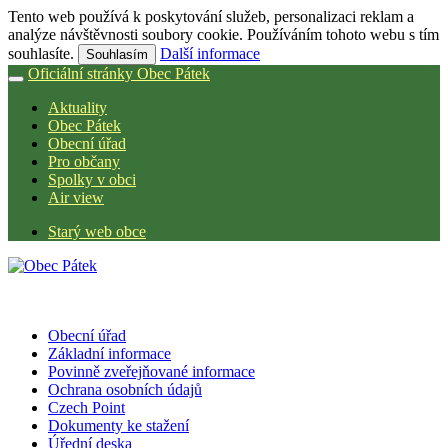
Tento web používá k poskytování služeb, personalizaci reklam a
analýze návštěvnosti soubory cookie. Používáním tohoto webu s tím
souhlasíte.
Další informace
Souhlasím
Oficiální stránky Obec Pátek
Aktuality
Obec Pátek
Obecní úřad
Pro občany
Spolky v obci
Air view
Starý web obce
Obecní úřad
Základní informace
Povinně zveřejňované informace
Ochrana osobních údajů
Czech Point
Dokumenty ke stažení
Úřední deska