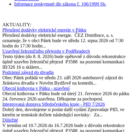
Informace poskytnuté dle zákona č. 106/1999 Sb.
AKTUALITY:
Přerušení dodávky elektrické energie v Pátku
Přerušení dodávky elektrické energie. ČEZ Distribuce, a. s.
oznamuje, že v obci Pátek bude ve středu 12. srpna 2026 od 7:30
hodin do 17:30 hodin...
Uzavření železničního přejezdu v Poděbradech
Tento týden (do 8. 8. 2026) bude opětovně z důvodu rekonstrukce
úplně uzavřen železniční přejezd P3588 na pozemní komunikaci
III/326 16 u skláren...
Podzimní zájezd do divadla
Obec Pátek pořádá ve středu 23. září 2026 autobusový zájezd do
Jiráskova divadla v Novém Bydžově na komedii...
Obecní knihovna v Pátku - uzavření
Obecní knihovna v Pátku bude od úterý 21. července 2026 do pátku
24. července 2026 uzavřena. Děkujeme za pochopení.
Integrovaná doprava Středočeského kraje - PID 7/2026
Dobrý den, dovolujeme si poslat další vydání Zpravodaje PID, ve
kterém se tentokrát dočtete následující novinky: Za...
Důležité
V termínu od 10.7.2026 do 16.7.2026 bude z důvodu rekostrukce
úplně uzavřen železniční přejezd P3588 na pozemní komunikaci