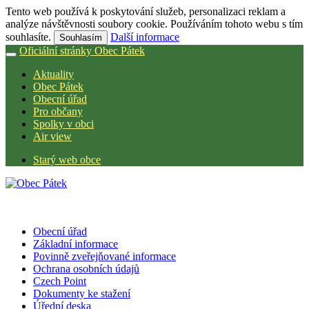
Tento web používá k poskytování služeb, personalizaci reklam a
analýze návštěvnosti soubory cookie. Používáním tohoto webu s tím
souhlasíte.
Další informace
Souhlasím
Oficiální stránky Obec Pátek
Aktuality
Obec Pátek
Obecní úřad
Pro občany
Spolky v obci
Air view
Starý web obce
Obecní úřad
Základní informace
Povinně zveřejňované informace
Ochrana osobních údajů
Czech Point
Dokumenty ke stažení
Úřední deska