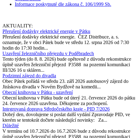
Informace poskytnuté dle zákona č. 106/1999 Sb.
AKTUALITY:
Přerušení dodávky elektrické energie v Pátku
Přerušení dodávky elektrické energie. ČEZ Distribuce, a. s.
oznamuje, že v obci Pátek bude ve středu 12. srpna 2026 od 7:30
hodin do 17:30 hodin...
Uzavření železničního přejezdu v Poděbradech
Tento týden (do 8. 8. 2026) bude opětovně z důvodu rekonstrukce
úplně uzavřen železniční přejezd P3588 na pozemní komunikaci
III/326 16 u skláren...
Podzimní zájezd do divadla
Obec Pátek pořádá ve středu 23. září 2026 autobusový zájezd do
Jiráskova divadla v Novém Bydžově na komedii...
Obecní knihovna v Pátku - uzavření
Obecní knihovna v Pátku bude od úterý 21. července 2026 do pátku
24. července 2026 uzavřena. Děkujeme za pochopení.
Integrovaná doprava Středočeského kraje - PID 7/2026
Dobrý den, dovolujeme si poslat další vydání Zpravodaje PID, ve
kterém se tentokrát dočtete následující novinky: Za...
Důležité
V termínu od 10.7.2026 do 16.7.2026 bude z důvodu rekostrukce
úplně uzavřen železniční přejezd P3588 na pozemní komunikaci