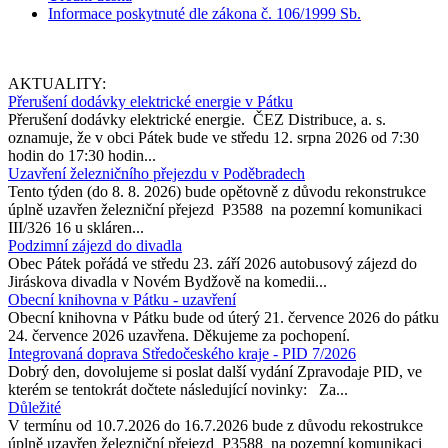
Informace poskytnuté dle zákona č. 106/1999 Sb.
AKTUALITY:
Přerušení dodávky elektrické energie v Pátku
Přerušení dodávky elektrické energie. ČEZ Distribuce, a. s.
oznamuje, že v obci Pátek bude ve středu 12. srpna 2026 od 7:30
hodin do 17:30 hodin...
Uzavření železničního přejezdu v Poděbradech
Tento týden (do 8. 8. 2026) bude opětovně z důvodu rekonstrukce
úplně uzavřen železniční přejezd P3588 na pozemní komunikaci
III/326 16 u skláren...
Podzimní zájezd do divadla
Obec Pátek pořádá ve středu 23. září 2026 autobusový zájezd do
Jiráskova divadla v Novém Bydžově na komedii...
Obecní knihovna v Pátku - uzavření
Obecní knihovna v Pátku bude od úterý 21. července 2026 do pátku
24. července 2026 uzavřena. Děkujeme za pochopení.
Integrovaná doprava Středočeského kraje - PID 7/2026
Dobrý den, dovolujeme si poslat další vydání Zpravodaje PID, ve
kterém se tentokrát dočtete následující novinky: Za...
Důležité
V termínu od 10.7.2026 do 16.7.2026 bude z důvodu rekostrukce
úplně uzavřen železniční přejezd P3588 na pozemní komunikaci