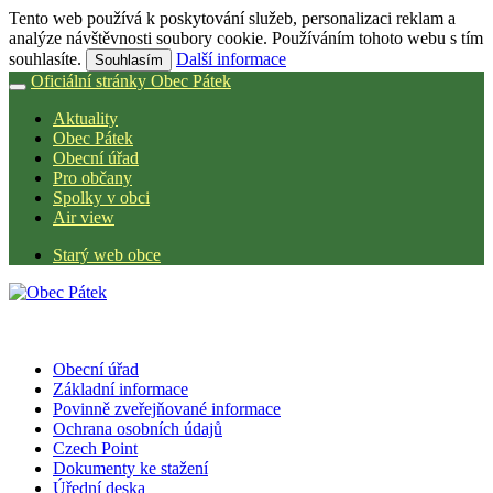
Tento web používá k poskytování služeb, personalizaci reklam a
analýze návštěvnosti soubory cookie. Používáním tohoto webu s tím
souhlasíte.
Další informace
Souhlasím
Oficiální stránky Obec Pátek
Aktuality
Obec Pátek
Obecní úřad
Pro občany
Spolky v obci
Air view
Starý web obce
Obecní úřad
Základní informace
Povinně zveřejňované informace
Ochrana osobních údajů
Czech Point
Dokumenty ke stažení
Úřední deska