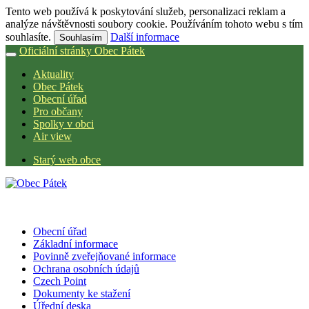
Tento web používá k poskytování služeb, personalizaci reklam a
analýze návštěvnosti soubory cookie. Používáním tohoto webu s tím
souhlasíte.
Další informace
Souhlasím
Oficiální stránky Obec Pátek
Aktuality
Obec Pátek
Obecní úřad
Pro občany
Spolky v obci
Air view
Starý web obce
Obecní úřad
Základní informace
Povinně zveřejňované informace
Ochrana osobních údajů
Czech Point
Dokumenty ke stažení
Úřední deska