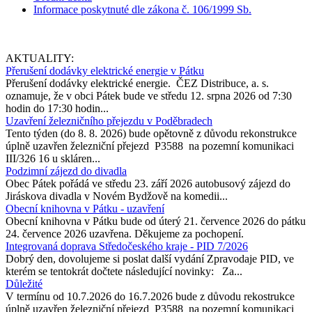
Informace poskytnuté dle zákona č. 106/1999 Sb.
AKTUALITY:
Přerušení dodávky elektrické energie v Pátku
Přerušení dodávky elektrické energie. ČEZ Distribuce, a. s.
oznamuje, že v obci Pátek bude ve středu 12. srpna 2026 od 7:30
hodin do 17:30 hodin...
Uzavření železničního přejezdu v Poděbradech
Tento týden (do 8. 8. 2026) bude opětovně z důvodu rekonstrukce
úplně uzavřen železniční přejezd P3588 na pozemní komunikaci
III/326 16 u skláren...
Podzimní zájezd do divadla
Obec Pátek pořádá ve středu 23. září 2026 autobusový zájezd do
Jiráskova divadla v Novém Bydžově na komedii...
Obecní knihovna v Pátku - uzavření
Obecní knihovna v Pátku bude od úterý 21. července 2026 do pátku
24. července 2026 uzavřena. Děkujeme za pochopení.
Integrovaná doprava Středočeského kraje - PID 7/2026
Dobrý den, dovolujeme si poslat další vydání Zpravodaje PID, ve
kterém se tentokrát dočtete následující novinky: Za...
Důležité
V termínu od 10.7.2026 do 16.7.2026 bude z důvodu rekostrukce
úplně uzavřen železniční přejezd P3588 na pozemní komunikaci