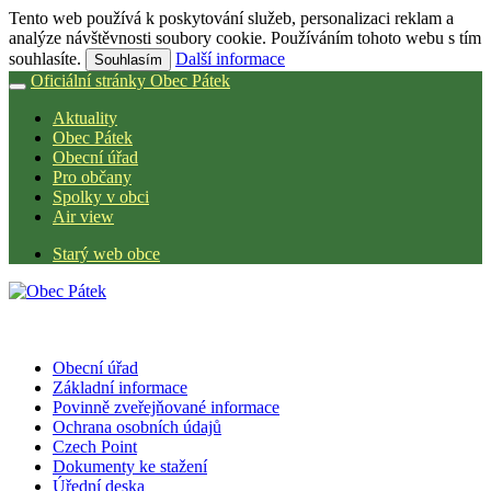
Tento web používá k poskytování služeb, personalizaci reklam a
analýze návštěvnosti soubory cookie. Používáním tohoto webu s tím
souhlasíte.
Další informace
Souhlasím
Oficiální stránky Obec Pátek
Aktuality
Obec Pátek
Obecní úřad
Pro občany
Spolky v obci
Air view
Starý web obce
Obecní úřad
Základní informace
Povinně zveřejňované informace
Ochrana osobních údajů
Czech Point
Dokumenty ke stažení
Úřední deska