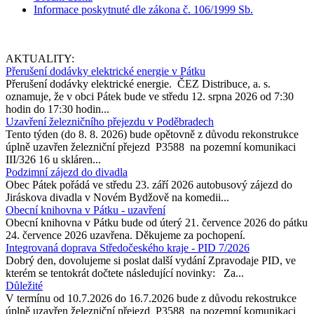
Informace poskytnuté dle zákona č. 106/1999 Sb.
AKTUALITY:
Přerušení dodávky elektrické energie v Pátku
Přerušení dodávky elektrické energie. ČEZ Distribuce, a. s.
oznamuje, že v obci Pátek bude ve středu 12. srpna 2026 od 7:30
hodin do 17:30 hodin...
Uzavření železničního přejezdu v Poděbradech
Tento týden (do 8. 8. 2026) bude opětovně z důvodu rekonstrukce
úplně uzavřen železniční přejezd P3588 na pozemní komunikaci
III/326 16 u skláren...
Podzimní zájezd do divadla
Obec Pátek pořádá ve středu 23. září 2026 autobusový zájezd do
Jiráskova divadla v Novém Bydžově na komedii...
Obecní knihovna v Pátku - uzavření
Obecní knihovna v Pátku bude od úterý 21. července 2026 do pátku
24. července 2026 uzavřena. Děkujeme za pochopení.
Integrovaná doprava Středočeského kraje - PID 7/2026
Dobrý den, dovolujeme si poslat další vydání Zpravodaje PID, ve
kterém se tentokrát dočtete následující novinky: Za...
Důležité
V termínu od 10.7.2026 do 16.7.2026 bude z důvodu rekostrukce
úplně uzavřen železniční přejezd P3588 na pozemní komunikaci