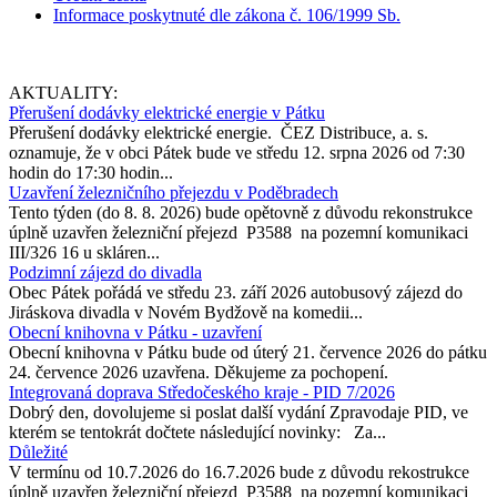
Informace poskytnuté dle zákona č. 106/1999 Sb.
AKTUALITY:
Přerušení dodávky elektrické energie v Pátku
Přerušení dodávky elektrické energie. ČEZ Distribuce, a. s.
oznamuje, že v obci Pátek bude ve středu 12. srpna 2026 od 7:30
hodin do 17:30 hodin...
Uzavření železničního přejezdu v Poděbradech
Tento týden (do 8. 8. 2026) bude opětovně z důvodu rekonstrukce
úplně uzavřen železniční přejezd P3588 na pozemní komunikaci
III/326 16 u skláren...
Podzimní zájezd do divadla
Obec Pátek pořádá ve středu 23. září 2026 autobusový zájezd do
Jiráskova divadla v Novém Bydžově na komedii...
Obecní knihovna v Pátku - uzavření
Obecní knihovna v Pátku bude od úterý 21. července 2026 do pátku
24. července 2026 uzavřena. Děkujeme za pochopení.
Integrovaná doprava Středočeského kraje - PID 7/2026
Dobrý den, dovolujeme si poslat další vydání Zpravodaje PID, ve
kterém se tentokrát dočtete následující novinky: Za...
Důležité
V termínu od 10.7.2026 do 16.7.2026 bude z důvodu rekostrukce
úplně uzavřen železniční přejezd P3588 na pozemní komunikaci