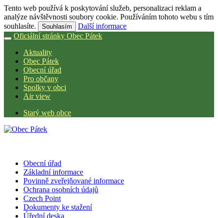
Tento web používá k poskytování služeb, personalizaci reklam a
analýze návštěvnosti soubory cookie. Používáním tohoto webu s tím
souhlasíte.
Další informace
Souhlasím
Oficiální stránky Obec Pátek
Aktuality
Obec Pátek
Obecní úřad
Pro občany
Spolky v obci
Air view
Starý web obce
Obecní úřad
Základní informace
Povinně zveřejňované informace
Ochrana osobních údajů
Czech Point
Dokumenty ke stažení
Úřední deska