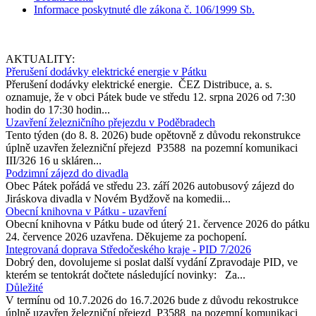
Informace poskytnuté dle zákona č. 106/1999 Sb.
AKTUALITY:
Přerušení dodávky elektrické energie v Pátku
Přerušení dodávky elektrické energie. ČEZ Distribuce, a. s.
oznamuje, že v obci Pátek bude ve středu 12. srpna 2026 od 7:30
hodin do 17:30 hodin...
Uzavření železničního přejezdu v Poděbradech
Tento týden (do 8. 8. 2026) bude opětovně z důvodu rekonstrukce
úplně uzavřen železniční přejezd P3588 na pozemní komunikaci
III/326 16 u skláren...
Podzimní zájezd do divadla
Obec Pátek pořádá ve středu 23. září 2026 autobusový zájezd do
Jiráskova divadla v Novém Bydžově na komedii...
Obecní knihovna v Pátku - uzavření
Obecní knihovna v Pátku bude od úterý 21. července 2026 do pátku
24. července 2026 uzavřena. Děkujeme za pochopení.
Integrovaná doprava Středočeského kraje - PID 7/2026
Dobrý den, dovolujeme si poslat další vydání Zpravodaje PID, ve
kterém se tentokrát dočtete následující novinky: Za...
Důležité
V termínu od 10.7.2026 do 16.7.2026 bude z důvodu rekostrukce
úplně uzavřen železniční přejezd P3588 na pozemní komunikaci