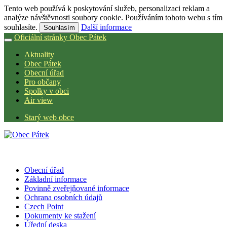
Tento web používá k poskytování služeb, personalizaci reklam a
analýze návštěvnosti soubory cookie. Používáním tohoto webu s tím
souhlasíte.
Další informace
Souhlasím
Oficiální stránky Obec Pátek
Aktuality
Obec Pátek
Obecní úřad
Pro občany
Spolky v obci
Air view
Starý web obce
Obecní úřad
Základní informace
Povinně zveřejňované informace
Ochrana osobních údajů
Czech Point
Dokumenty ke stažení
Úřední deska