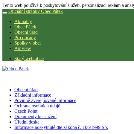
Tento web používá k poskytování služeb, personalizaci reklam a anal
Oficiální stránky Obec Pátek
Aktuality
Obec Pátek
Obecní úřad
Pro občany
Spolky v obci
Air view
Starý web obce
Obecní úřad
Základní informace
Povinně zveřejňované informace
Ochrana osobních údajů
Czech Point
Dokumenty ke stažení
Úřední deska
Informace poskytnuté dle zákona č. 106/1999 Sb.