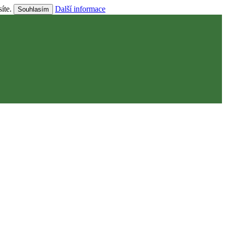
síte.
Další informace
Souhlasím