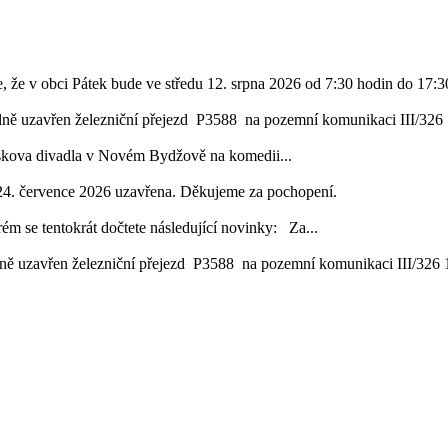
, že v obci Pátek bude ve středu 12. srpna 2026 od 7:30 hodin do 17:30
lně uzavřen železniční přejezd P3588 na pozemní komunikaci III/326 1
áskova divadla v Novém Bydžově na komedii...
24. července 2026 uzavřena. Děkujeme za pochopení.
ém se tentokrát dočtete následující novinky: Za...
ě uzavřen železniční přejezd P3588 na pozemní komunikaci III/326 16