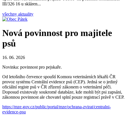
III/326 16 u skláren...
všechny aktuality
Nová povinnost pro majitele
psů
16. 06. 2026
Novinka: povinnost pro pejskaře.
Od letošního července spouští Komora veterinárních lékařů ČR
provoz systému Centrální evidence psů (CEP). Jedná se o jediný
oficiální registr psů v ČR zřízený zákonem o veterinární péči.
Doposud existovaly soukromé databáze, kde mohli být psi zapsáni,
zákonnou povinnost ale chovatel splní pouze registrací právě v CEP.
https://mze.gov.cz/public/portal/mze/ochrana-zvirat/centralni-
evidence-psu