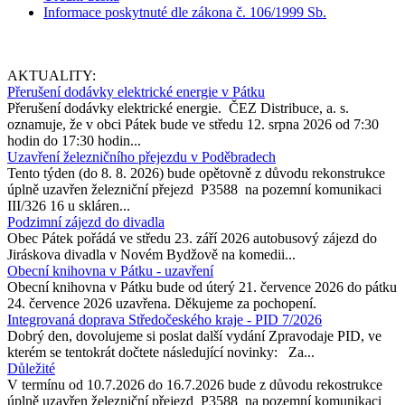
Informace poskytnuté dle zákona č. 106/1999 Sb.
AKTUALITY:
Přerušení dodávky elektrické energie v Pátku
Přerušení dodávky elektrické energie. ČEZ Distribuce, a. s.
oznamuje, že v obci Pátek bude ve středu 12. srpna 2026 od 7:30
hodin do 17:30 hodin...
Uzavření železničního přejezdu v Poděbradech
Tento týden (do 8. 8. 2026) bude opětovně z důvodu rekonstrukce
úplně uzavřen železniční přejezd P3588 na pozemní komunikaci
III/326 16 u skláren...
Podzimní zájezd do divadla
Obec Pátek pořádá ve středu 23. září 2026 autobusový zájezd do
Jiráskova divadla v Novém Bydžově na komedii...
Obecní knihovna v Pátku - uzavření
Obecní knihovna v Pátku bude od úterý 21. července 2026 do pátku
24. července 2026 uzavřena. Děkujeme za pochopení.
Integrovaná doprava Středočeského kraje - PID 7/2026
Dobrý den, dovolujeme si poslat další vydání Zpravodaje PID, ve
kterém se tentokrát dočtete následující novinky: Za...
Důležité
V termínu od 10.7.2026 do 16.7.2026 bude z důvodu rekostrukce
úplně uzavřen železniční přejezd P3588 na pozemní komunikaci