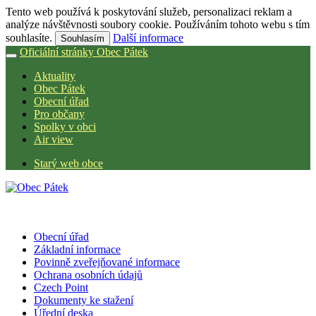
Tento web používá k poskytování služeb, personalizaci reklam a
analýze návštěvnosti soubory cookie. Používáním tohoto webu s tím
souhlasíte.
Další informace
Souhlasím
Oficiální stránky Obec Pátek
Aktuality
Obec Pátek
Obecní úřad
Pro občany
Spolky v obci
Air view
Starý web obce
Obecní úřad
Základní informace
Povinně zveřejňované informace
Ochrana osobních údajů
Czech Point
Dokumenty ke stažení
Úřední deska