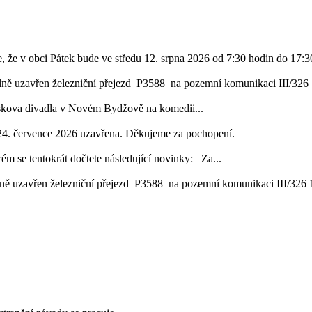
, že v obci Pátek bude ve středu 12. srpna 2026 od 7:30 hodin do 17:30
lně uzavřen železniční přejezd P3588 na pozemní komunikaci III/326 1
áskova divadla v Novém Bydžově na komedii...
24. července 2026 uzavřena. Děkujeme za pochopení.
ém se tentokrát dočtete následující novinky: Za...
ě uzavřen železniční přejezd P3588 na pozemní komunikaci III/326 16