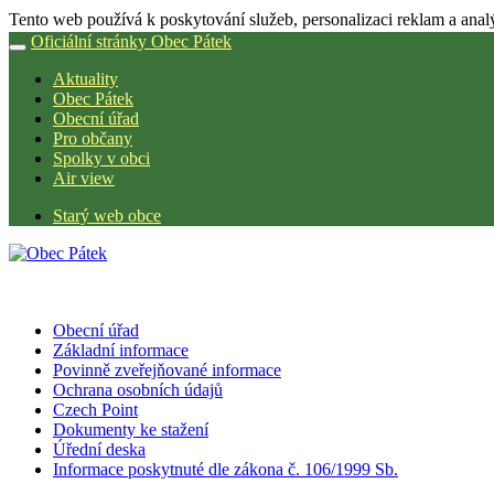
Tento web používá k poskytování služeb, personalizaci reklam a anal
Oficiální stránky Obec Pátek
Aktuality
Obec Pátek
Obecní úřad
Pro občany
Spolky v obci
Air view
Starý web obce
Obecní úřad
Základní informace
Povinně zveřejňované informace
Ochrana osobních údajů
Czech Point
Dokumenty ke stažení
Úřední deska
Informace poskytnuté dle zákona č. 106/1999 Sb.