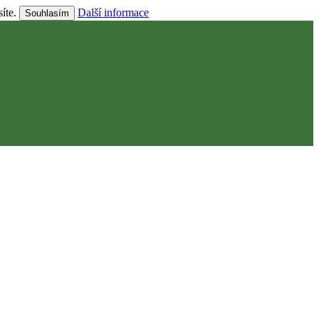
síte.
Další informace
Souhlasím