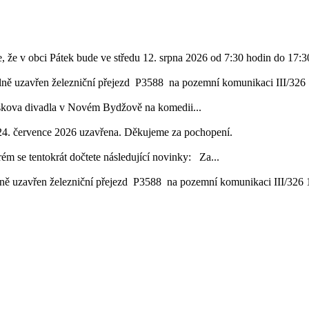
, že v obci Pátek bude ve středu 12. srpna 2026 od 7:30 hodin do 17:30
lně uzavřen železniční přejezd P3588 na pozemní komunikaci III/326 1
áskova divadla v Novém Bydžově na komedii...
24. července 2026 uzavřena. Děkujeme za pochopení.
ém se tentokrát dočtete následující novinky: Za...
ě uzavřen železniční přejezd P3588 na pozemní komunikaci III/326 16