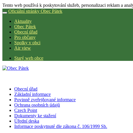
Tento web používá k poskytování služeb, personalizaci reklam a anal
Oficiální stránky Obec Pátek
Aktuality
Obec Pátek
Obecní úřad
Pro občany
Spolky v obci
Air view
Starý web obce
Obecní úřad
Základní informace
Povinně zveřejňované informace
Ochrana osobních údajů
Czech Point
Dokumenty ke stažení
Úřední deska
Informace poskytnuté dle zákona č. 106/1999 Sb.