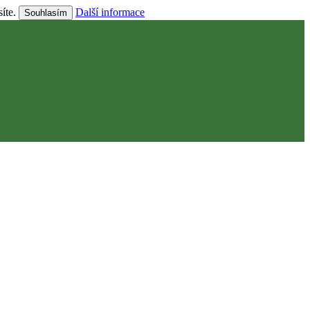
síte.
Další informace
Souhlasím