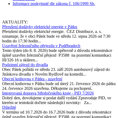
Informace poskytnuté dle zákona č. 106/1999 Sb.
AKTUALITY:
Přerušení dodávky elektrické energie v Pátku
Přerušení dodávky elektrické energie. ČEZ Distribuce, a. s.
oznamuje, že v obci Pátek bude ve středu 12. srpna 2026 od 7:30
hodin do 17:30 hodin...
Uzavření železničního přejezdu v Poděbradech
Tento týden (do 8. 8. 2026) bude opětovně z důvodu rekonstrukce
úplně uzavřen železniční přejezd P3588 na pozemní komunikaci
III/326 16 u skláren...
Podzimní zájezd do divadla
Obec Pátek pořádá ve středu 23. září 2026 autobusový zájezd do
Jiráskova divadla v Novém Bydžově na komedii...
Obecní knihovna v Pátku - uzavření
Obecní knihovna v Pátku bude od úterý 21. července 2026 do pátku
24. července 2026 uzavřena. Děkujeme za pochopení.
Integrovaná doprava Středočeského kraje - PID 7/2026
Dobrý den, dovolujeme si poslat další vydání Zpravodaje PID, ve
kterém se tentokrát dočtete následující novinky: Za...
Důležité
V termínu od 10.7.2026 do 16.7.2026 bude z důvodu rekostrukce
úplně uzavřen železniční přejezd P3588 na pozemní komunikaci