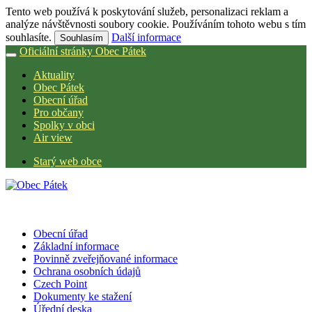
Tento web používá k poskytování služeb, personalizaci reklam a
analýze návštěvnosti soubory cookie. Používáním tohoto webu s tím
souhlasíte.
Další informace
Souhlasím
Oficiální stránky Obec Pátek
Aktuality
Obec Pátek
Obecní úřad
Pro občany
Spolky v obci
Air view
Starý web obce
Obecní úřad
Základní informace
Povinně zveřejňované informace
Ochrana osobních údajů
Czech Point
Dokumenty ke stažení
Úřední deska