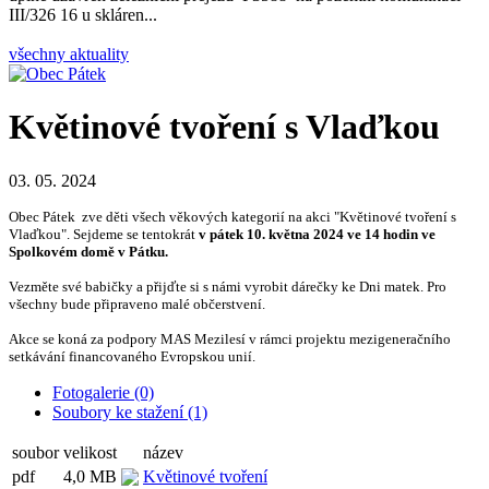
III/326 16 u skláren...
všechny aktuality
Květinové tvoření s Vlaďkou
03. 05. 2024
Obec Pátek zve děti všech věkových kategorií na akci "Květinové tvoření s
Vlaďkou". Sejdeme se tentokrát
v pátek 10. května 2024 ve 14 hodin ve
Spolkovém domě v Pátku.
Vezměte své babičky a přijďte si s námi vyrobit dárečky ke Dni matek. Pro
všechny bude připraveno malé občerstvení.
Akce se koná za podpory MAS Mezilesí v rámci projektu mezigeneračního
setkávání financovaného Evropskou unií.
Fotogalerie (0)
Soubory ke stažení (1)
soubor
velikost
název
pdf
4,0 MB
Květinové tvoření