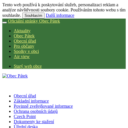
Tento web používá k poskytování služeb, personalizaci reklam a
analýze návštěvnosti soubory cookie. Používáním tohoto webu s tím
souhlasíte.
Další informace
Souhlasím
Oficiální stránky Obec Pátek
Aktuality
Obec Pátek
Obecní úřad
Pro občany
Spolky v obci
Air view
Starý web obce
Obecní úřad
Základní informace
Povinně zveřejňované informace
Ochrana osobních údajů
Czech Point
Dokumenty ke stažení
Úřední deska