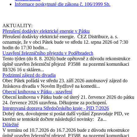
Informace poskytnuté dle zákona č. 106/1999 Sb.
AKTUALITY:
Přerušení dodávky elektrické energie v Pátku
Přerušení dodávky elektrické energie. ČEZ Distribuce, a. s.
oznamuje, že v obci Pátek bude ve středu 12. srpna 2026 od 7:30
hodin do 17:30 hodin...
Uzavření železničního přejezdu v Poděbradech
Tento týden (do 8. 8. 2026) bude opětovně z důvodu rekonstrukce
úplně uzavřen železniční přejezd P3588 na pozemní komunikaci
III/326 16 u skláren...
Podzimní zájezd do divadla
Obec Pátek pořádá ve středu 23. září 2026 autobusový zájezd do
Jiráskova divadla v Novém Bydžově na komedii...
Obecní knihovna v Pátku - uzavření
Obecní knihovna v Pátku bude od úterý 21. července 2026 do pátku
24. července 2026 uzavřena. Děkujeme za pochopení.
Integrovaná doprava Středočeského kraje - PID 7/2026
Dobrý den, dovolujeme si poslat další vydání Zpravodaje PID, ve
kterém se tentokrát dočtete následující novinky: Za...
Důležité
V termínu od 10.7.2026 do 16.7.2026 bude z důvodu rekostrukce
úplně uzavřen železniční přejezd P3588 na pozemní komunikaci