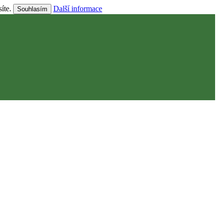
síte.
Další informace
Souhlasím