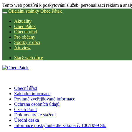
Tento web používá k poskytování služeb, personalizaci reklam a anal
Oficiální stránky Obec Pátek
Aktuality
Obec Pátek
Obecní úřad
Pro občany
Spolky v obci
Air view
Starý web obce
Obecní úřad
Základní informace
Povinně zveřejňované informace
Ochrana osobních údajů
Czech Point
Dokumenty ke stažení
Úřední deska
Informace poskytnuté dle zákona č. 106/1999 Sb.