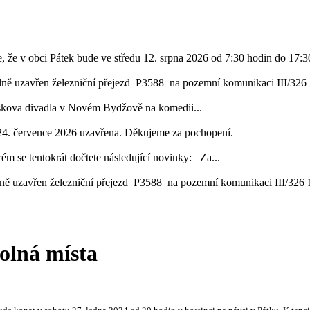
, že v obci Pátek bude ve středu 12. srpna 2026 od 7:30 hodin do 17:30
lně uzavřen železniční přejezd P3588 na pozemní komunikaci III/326 1
áskova divadla v Novém Bydžově na komedii...
24. července 2026 uzavřena. Děkujeme za pochopení.
ém se tentokrát dočtete následující novinky: Za...
ě uzavřen železniční přejezd P3588 na pozemní komunikaci III/326 16
volná místa