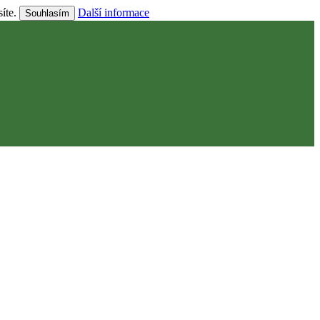
síte.
Další informace
Souhlasím