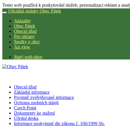
Tento web používá k poskytování služeb, personalizaci reklam a anal
Oficiální stránky Obec Pátek
Aktuality
Obec Pátek
Obecní úřad
Pro občany
Spolky v obci
Air view
Starý web obce
Obecní úřad
Základní informace
Povinně zveřejňované informace
Ochrana osobních údajů
Czech Point
Dokumenty ke stažení
Úřední deska
Informace poskytnuté dle zákona č. 106/1999 Sb.