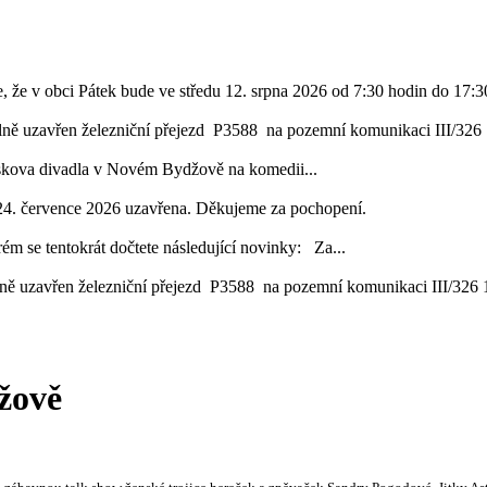
, že v obci Pátek bude ve středu 12. srpna 2026 od 7:30 hodin do 17:30
lně uzavřen železniční přejezd P3588 na pozemní komunikaci III/326 1
áskova divadla v Novém Bydžově na komedii...
24. července 2026 uzavřena. Děkujeme za pochopení.
ém se tentokrát dočtete následující novinky: Za...
ě uzavřen železniční přejezd P3588 na pozemní komunikaci III/326 16
žově