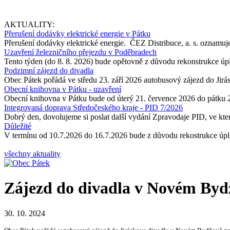
AKTUALITY:
Přerušení dodávky elektrické energie v Pátku
Přerušení dodávky elektrické energie. ČEZ Distribuce, a. s. oznamuje
Uzavření železničního přejezdu v Poděbradech
Tento týden (do 8. 8. 2026) bude opětovně z důvodu rekonstrukce úp
Podzimní zájezd do divadla
Obec Pátek pořádá ve středu 23. září 2026 autobusový zájezd do Jir
Obecní knihovna v Pátku - uzavření
Obecní knihovna v Pátku bude od úterý 21. července 2026 do pátku 
Integrovaná doprava Středočeského kraje - PID 7/2026
Dobrý den, dovolujeme si poslat další vydání Zpravodaje PID, ve kter
Důležité
V termínu od 10.7.2026 do 16.7.2026 bude z důvodu rekostrukce úpln
všechny aktuality
Zájezd do divadla v Novém Byd
30. 10. 2024