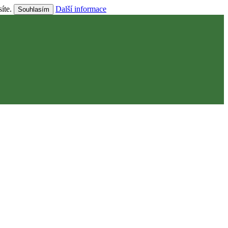
síte.
Další informace
Souhlasím