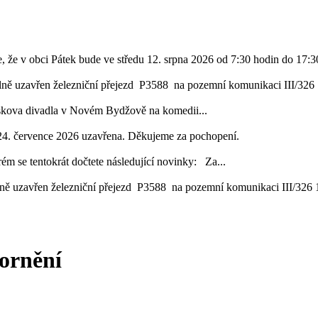
, že v obci Pátek bude ve středu 12. srpna 2026 od 7:30 hodin do 17:30
lně uzavřen železniční přejezd P3588 na pozemní komunikaci III/326 1
áskova divadla v Novém Bydžově na komedii...
24. července 2026 uzavřena. Děkujeme za pochopení.
ém se tentokrát dočtete následující novinky: Za...
ě uzavřen železniční přejezd P3588 na pozemní komunikaci III/326 16
zornění