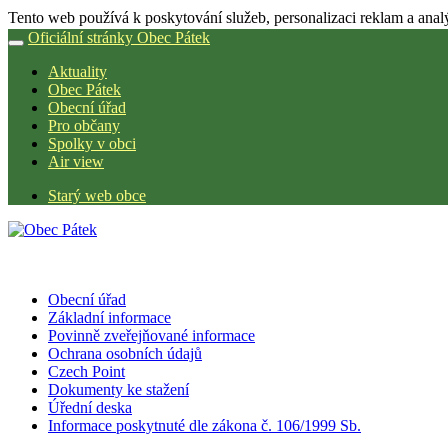
Tento web používá k poskytování služeb, personalizaci reklam a anal
Oficiální stránky Obec Pátek
Aktuality
Obec Pátek
Obecní úřad
Pro občany
Spolky v obci
Air view
Starý web obce
Obecní úřad
Základní informace
Povinně zveřejňované informace
Ochrana osobních údajů
Czech Point
Dokumenty ke stažení
Úřední deska
Informace poskytnuté dle zákona č. 106/1999 Sb.