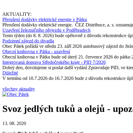
AKTUALITY:
Přerušení dodávky elektrické energie v Pátku
Přerušení dodávky elektrické energie. ČEZ Distribuce, a. s. oznamuje
Uzavření železničního přejezdu v Poděbradech
Tento týden (do 8. 8. 2026) bude opětovně z důvodu rekonstrukce úp
Podzimní zájezd do divadla
Obec Pátek pořádá ve středu 23. září 2026 autobusový zájezd do Jir
Obecní knihovna v Pátku - uzavření
Obecní knihovna v Pátku bude od úterý 21. července 2026 do pátku 
Integrovaná doprava Středočeského kraje - PID 7/2026
Dobrý den, dovolujeme si poslat další vydání Zpravodaje PID, ve kter
Důležité
V termínu od 10.7.2026 do 16.7.2026 bude z důvodu rekostrukce úpln
všechny aktuality
Svoz jedlých tuků a olejů - upo
13. 08. 2020