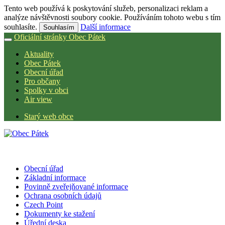
Tento web používá k poskytování služeb, personalizaci reklam a
analýze návštěvnosti soubory cookie. Používáním tohoto webu s tím
souhlasíte.
Další informace
Souhlasím
Oficiální stránky Obec Pátek
Aktuality
Obec Pátek
Obecní úřad
Pro občany
Spolky v obci
Air view
Starý web obce
Obecní úřad
Základní informace
Povinně zveřejňované informace
Ochrana osobních údajů
Czech Point
Dokumenty ke stažení
Úřední deska