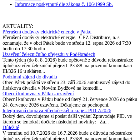
Informace poskytnuté dle zákona č. 106/1999 Sb.
AKTUALITY:
Přerušení dodávky elektrické energie v Pátku
Přerušení dodávky elektrické energie. ČEZ Distribuce, a. s.
oznamuje, že v obci Pátek bude ve středu 12. srpna 2026 od 7:30
hodin do 17:30 hodin...
Uzavření železničního přejezdu v Poděbradech
Tento týden (do 8. 8. 2026) bude opětovně z důvodu rekonstrukce
úplně uzavřen železniční přejezd P3588 na pozemní komunikaci
III/326 16 u skláren...
Podzimní zájezd do divadla
Obec Pátek pořádá ve středu 23. září 2026 autobusový zájezd do
Jiráskova divadla v Novém Bydžově na komedii...
Obecní knihovna v Pátku - uzavření
Obecní knihovna v Pátku bude od úterý 21. července 2026 do pátku
24. července 2026 uzavřena. Děkujeme za pochopení.
Integrovaná doprava Středočeského kraje - PID 7/2026
Dobrý den, dovolujeme si poslat další vydání Zpravodaje PID, ve
kterém se tentokrát dočtete následující novinky: Za...
Důležité
V termínu od 10.7.2026 do 16.7.2026 bude z důvodu rekostrukce
úplně uzavřen železniční přejezd P3588 na pozemní komunikaci